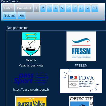
Page 1 sur 25
Début
Précédent
1
2
3
4
5
6
7
8
9
10
Suivant
Fin
Nos partenaires
Ville de
Palavas Les Flots
FFESSM
https://pass.sports.gouv.fr