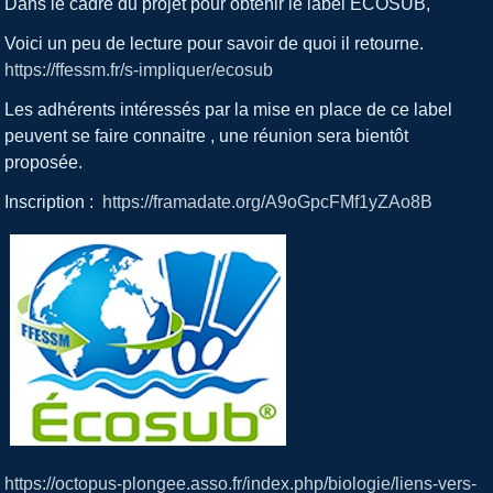
Dans le cadre du projet pour obtenir le label ECOSUB,
Voici un peu de lecture pour savoir de quoi il retourne.
https://ffessm.fr/s-impliquer/ecosub
Les adhérents intéressés par la mise en place de ce label
peuvent se faire connaitre , une réunion sera bientôt
proposée.
Inscription :
https://framadate.org/A9oGpcFMf1yZAo8B
https://octopus-plongee.asso.fr/index.php/biologie/liens-vers-