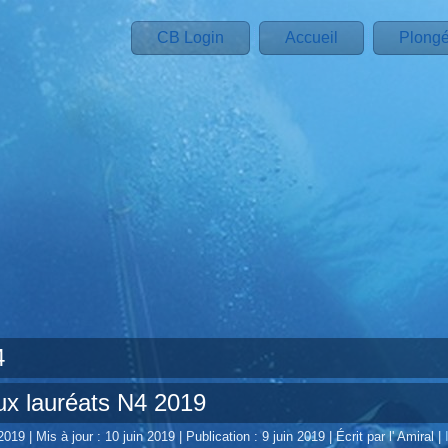
CB Login
Accueil
Plong
4
ux lauréats N4 2019
 2019
|
Mis à jour : 10 juin 2019
|
Publication : 9 juin 2019
|
Écrit par l' Amiral
|