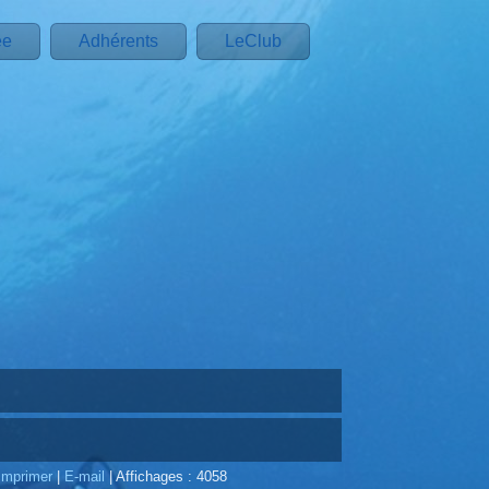
ée
Adhérents
LeClub
Imprimer
|
E-mail
|
Affichages : 4058