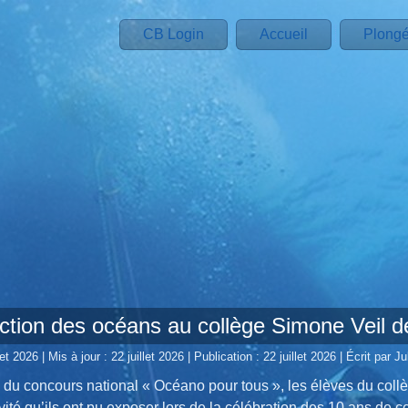
CB Login
Accueil
Plong
ction des océans au collège Simone Veil d
let 2026
|
Mis à jour : 22 juillet 2026
|
Publication : 22 juillet 2026
|
Écrit par 
 du concours national « Océano pour tous », les élèves du collè
ité qu’ils ont pu exposer lors de la célébration des 10 ans de c