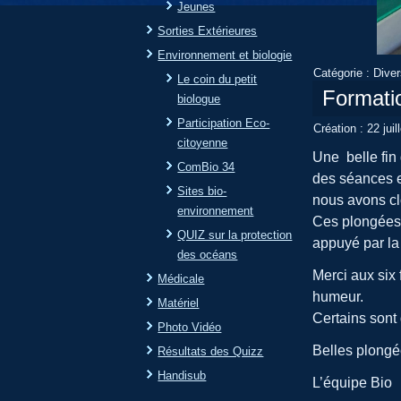
Jeunes
Sorties Extérieures
Environnement et biologie
Catégorie :
Dive
Le coin du petit
Formati
biologue
Participation Eco-
Création : 22 juil
citoyenne
Une belle fin
ComBio 34
des séances en
Sites bio-
nous avons cl
environnement
Ces plongées 
QUIZ sur la protection
appuyé par la 
des océans
Merci aux six
Médicale
humeur.
Matériel
Certains sont 
Photo Vidéo
Belles plongé
Résultats des Quizz
Handisub
L’équipe Bio