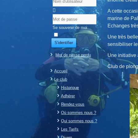
A cette occasi
marine de Pal
Echanges très
Se souvenir de moi
Une très belle
S'identifier
sensibiliser l
Mot de passe perdu
Une initiative
Club de plon
Accueil
Le club
Historique
Adhérer
Rendez-vous
Où sommes nous ?
Qui sommes nous ?
Les Tarifs
Divers