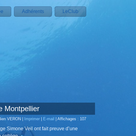
ée
Adhérents
LeClub
e Montpellier
Julien VERON
|
Imprimer
|
E-mail
|
Affichages : 107
ge Simone Veil ont fait preuve d’une
e collège.