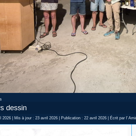
rs
s dessin
il 2026
|
Mis à jour : 23 avril 2026
|
Publication : 22 avril 2026
|
Écrit par l' Ami