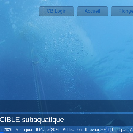
CB Login
Accueil
Plong
 CIBLE subaquatique
ier 2026
|
Mis à jour : 9 février 2026
|
Publication : 9 février 2026
|
Écrit par l' 