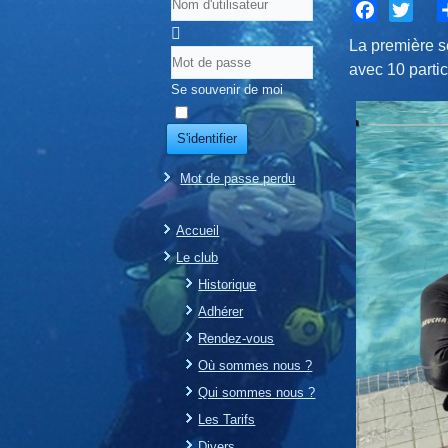
Facebook
Twitter
S
La première sé
avec 10 partic
Se souvenir de moi
S'identifier
Mot de passe perdu
Accueil
Le club
Historique
Adhérer
Rendez-vous
Où sommes nous ?
Qui sommes nous ?
Les Tarifs
Divers