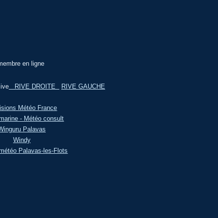
membre en ligne
ive
RIVE DROITE
RIVE GAUCHE
isions Météo France
marine - Météo consult
Winguru Palavas
Windy
météo Palavas-les-Flots