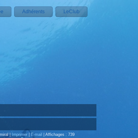
ée
Adhérents
LeClub
Amiral
|
Imprimer
|
E-mail
|
Affichages : 739