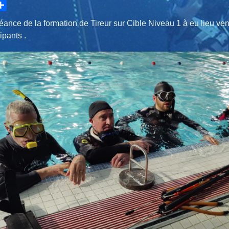
hare
ance de la formation de Tireur sur Cible Niveau 1 à eu lieu vend
ipants .