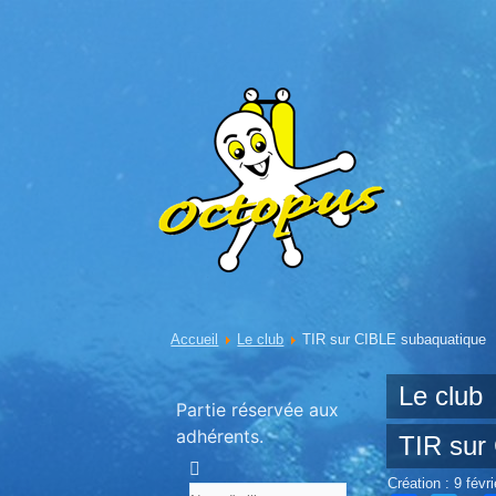
Accueil
Le club
TIR sur CIBLE subaquatique
Le club
Partie réservée aux
adhérents.
TIR sur
Création : 9 févr