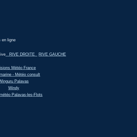
s en ligne
ive
RIVE DROITE
RIVE GAUCHE
isions Météo France
marine - Météo consult
Winguru Palavas
Windy
météo Palavas-les-Flots