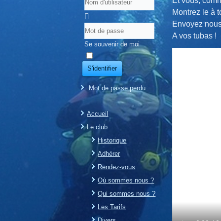
Et vous, comm
Montrez le à t
Envoyez nous 
A vos tubas !
Se souvenir de moi
S'identifier
Mot de passe perdu
Accueil
Le club
Historique
Adhérer
Rendez-vous
Où sommes nous ?
Qui sommes nous ?
Les Tarifs
Divers