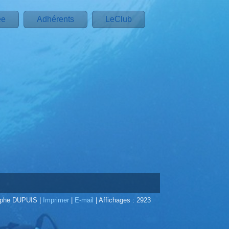
ée
Adhérents
LeClub
tophe DUPUIS
|
Imprimer
|
E-mail
|
Affichages : 2923