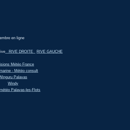
embre en ligne
ive
RIVE DROITE
RIVE GAUCHE
isions Météo France
marine - Météo consult
Winguru Palavas
Windy
météo Palavas-les-Flots