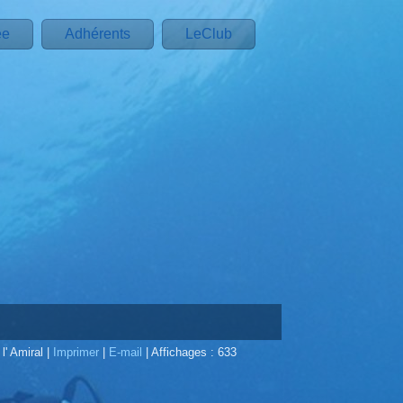
ée
Adhérents
LeClub
 l' Amiral
|
Imprimer
|
E-mail
|
Affichages : 633