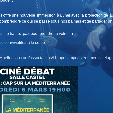
 monde 🤿
s'offre une nouvelle immersion à Lunel avec la projection de 'L
 comprendre ce qui se passe sous nos palmes et de partager un
s, ne traînez pas pour prendre la vôtre ! 🎫
ec convivialités à la sortie
w.helloasso.com/associations/l-hippocampe/evenements/pelagos