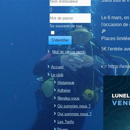
Salut tout le
Le 6 mars, on 
l'occasion de
Se souvenir de moi
🍕
Places limitée
S'identifier
5€ l'entrée av
Mot de passe perdu
👉
https://ww
Accueil
Le club
Historique
Adhérer
Rendez-vous
Où sommes nous ?
Qui sommes nous ?
Les Tarifs
Divers