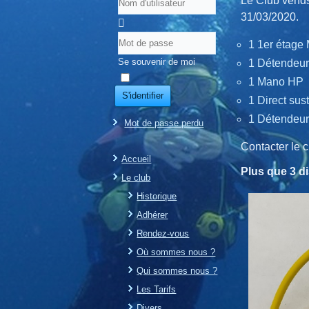
Le Club vends
31/03/2020.
1 1er étage
Se souvenir de moi
1 Détendeu
1 Mano HP
S'identifier
1 Direct su
1 Détendeur
Mot de passe perdu
Contacter le 
Accueil
Plus que 3 di
Le club
Historique
Adhérer
Rendez-vous
Où sommes nous ?
Qui sommes nous ?
Les Tarifs
Divers