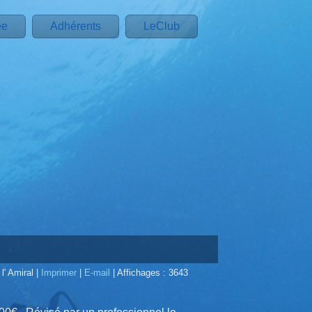
ée
Adhérents
LeClub
 l' Amiral
|
Imprimer
|
E-mail
|
Affichages : 3643