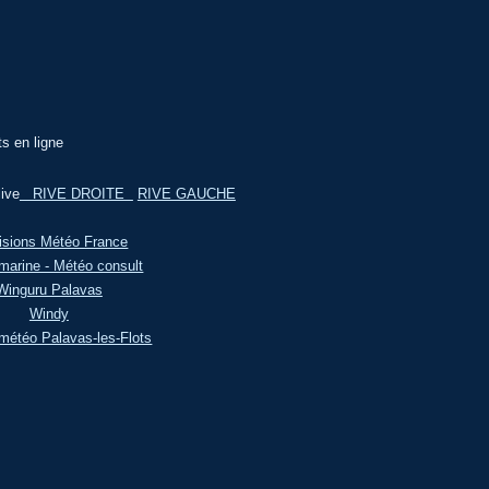
ts en ligne
ive
RIVE DROITE
RIVE GAUCHE
isions Météo France
marine - Météo consult
Winguru Palavas
Windy
météo Palavas-les-Flots