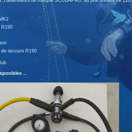
 5 détendeurs de marque SCUBAPRO au prix unitaire de 110.00
 MK2
r R190
stem
 de secours R190
club
sponibles ...