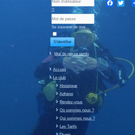
Facebook
Twitter
S
Se souvenir de moi
S'identifier
Mot de passe perdu
Accueil
Le club
Historique
Adhérer
Rendez-vous
Où sommes nous ?
Qui sommes nous ?
Les Tarifs
Divers