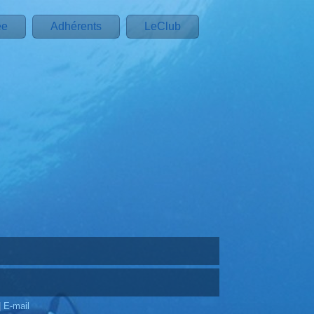
ée
Adhérents
LeClub
|
E-mail