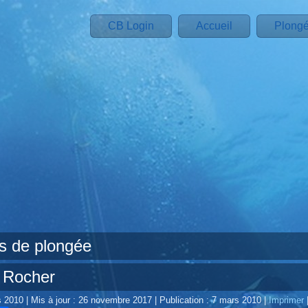
CB Login
Accueil
Plong
es de plongée
 Rocher
s 2010
|
Mis à jour : 26 novembre 2017
|
Publication : 7 mars 2010
|
Imprimer