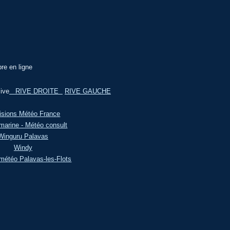
re en ligne
ive
RIVE DROITE
RIVE GAUCHE
isions Météo France
marine - Météo consult
Winguru Palavas
Windy
météo Palavas-les-Flots