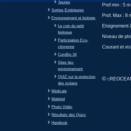
Jeunes
Prof min : 5 m
Sorties Extérieures
Prof. Max : 8 
Environnement et biologie
Eloignement à
Le coin du petit
biologue
Niveau de pl
Participation Eco-
citoyenne
Courant et visi
ComBio 34
Sites bio-
environnement
QUIZ sur la protection
©
REOCEA
C
des océans
Médicale
Matériel
Photo Vidéo
Résultats des Quizz
Handisub