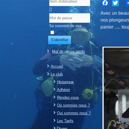
Facebook
Twitter
S
Avec un beau c
nos plongeurs 
Se souvenir de moi
panier ..... t
S'identifier
Mot de passe perdu
Accueil
Le club
Historique
Adhérer
Rendez-vous
Où sommes nous ?
Qui sommes nous ?
Les Tarifs
Divers