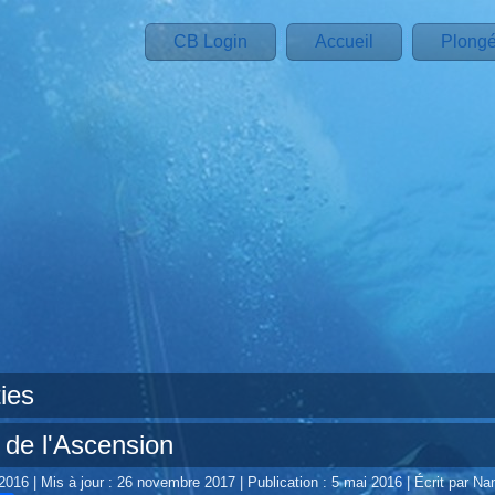
CB Login
Accueil
Plong
ies
 de l'Ascension
 2016
|
Mis à jour : 26 novembre 2017
|
Publication : 5 mai 2016
|
Écrit par Na