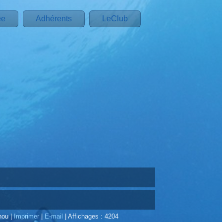
ée
Adhérents
LeClub
nou
|
Imprimer
|
E-mail
|
Affichages : 4204