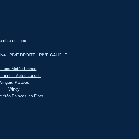
embre en ligne
ive
RIVE DROITE
RIVE GAUCHE
isions Météo France
marine - Météo consult
Winguru Palavas
Windy
météo Palavas-les-Flots