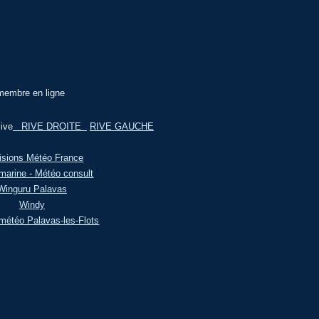
membre en ligne
ive
RIVE DROITE
RIVE GAUCHE
isions Météo France
marine - Météo consult
Winguru Palavas
Windy
météo Palavas-les-Flots