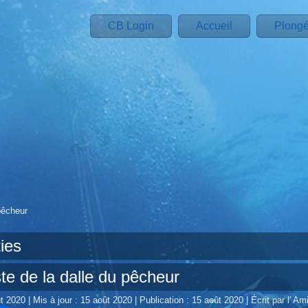
CB Login
Accueil
Plong
pêcheur
ies
e de la dalle du pêcheur
ût 2020
|
Mis à jour : 15 août 2020
|
Publication : 15 août 2020
|
Écrit par l' Ami