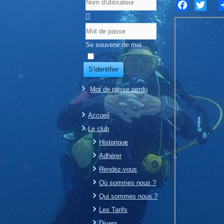
Facebook
Twitter
S
Se souvenir de moi
S'identifier
Mot de passe perdu
Accueil
Le club
Historique
Adhérer
Rendez-vous
Où sommes nous ?
Qui sommes nous ?
Les Tarifs
Divers