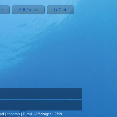
ée
Adhérents
LeClub
ral
|
Imprimer
|
E-mail
|
Affichages : 2799