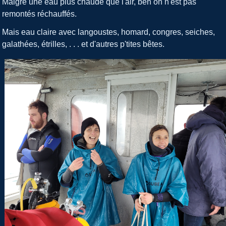
Malgré une eau plus chaude que l'air,
ben on
n'est pas
remontés
réchauffés
.
Mais eau claire avec langoustes, homard, congres, seiches,
galathées, étrilles, . . . et d'autres p'tites bêtes.