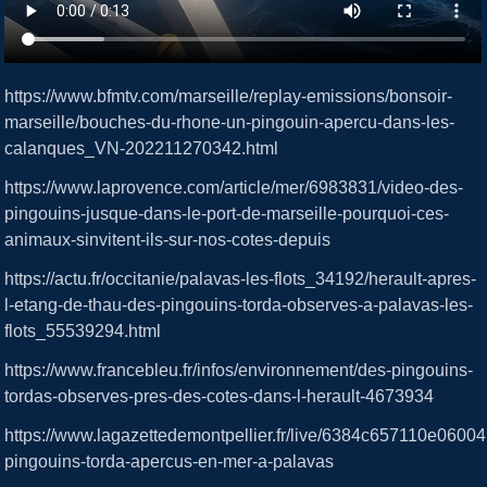
https://www.bfmtv.com/marseille/replay-emissions/bonsoir-
marseille/bouches-du-rhone-un-pingouin-apercu-dans-les-
calanques_VN-202211270342.html
https://www.laprovence.com/article/mer/6983831/video-des-
pingouins-jusque-dans-le-port-de-marseille-pourquoi-ces-
animaux-sinvitent-ils-sur-nos-cotes-depuis
https://actu.fr/occitanie/palavas-les-flots_34192/herault-apres-
l-etang-de-thau-des-pingouins-torda-observes-a-palavas-les-
flots_55539294.html
https://www.francebleu.fr/infos/environnement/des-pingouins-
tordas-observes-pres-des-cotes-dans-l-herault-4673934
https://www.lagazettedemontpellier.fr/live/6384c657110e060
pingouins-torda-apercus-en-mer-a-palavas