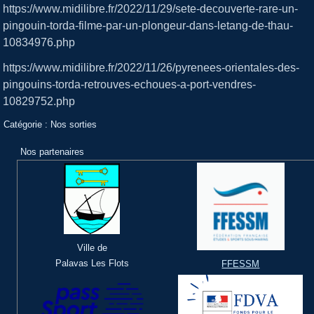
https://www.midilibre.fr/2022/11/29/sete-decouverte-rare-un-
pingouin-torda-filme-par-un-plongeur-dans-letang-de-thau-
10834976.php
https://www.midilibre.fr/2022/11/26/pyrenees-orientales-des-
pingouins-torda-retrouves-echoues-a-port-vendres-
10829752.php
Catégorie :
Nos sorties
Nos partenaires
Ville de
Palavas Les Flots
FFESSM