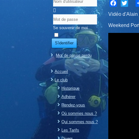
Facebook
Twitter
S
Vidéo d'Ala
Weekend Port 
Se souvenir de moi
S'identifier
Mot de passe perdu
Accueil
Le club
Historique
Adhérer
Rendez-vous
Où sommes nous ?
Qui sommes nous ?
Les Tarifs
Divers