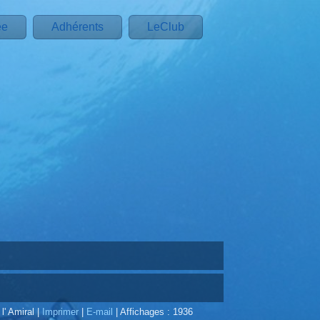
ée
Adhérents
LeClub
 l' Amiral
|
Imprimer
|
E-mail
|
Affichages : 1936