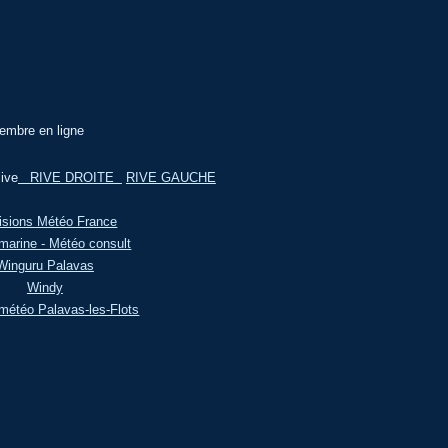
embre en ligne
ive
RIVE DROITE
RIVE GAUCHE
isions Météo France
marine - Météo consult
Winguru Palavas
Windy
météo Palavas-les-Flots