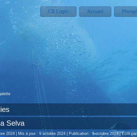
CB Login
Accueil
Plong
alette
ies
la Selva
obre 2024
|
Mis à jour : 9 octobre 2024
|
Publication : 9 octobre 2024
|
Écrit par