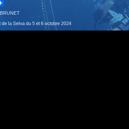
hare
in BRUNET
de la Selva du 5 et 6 octobre 2024