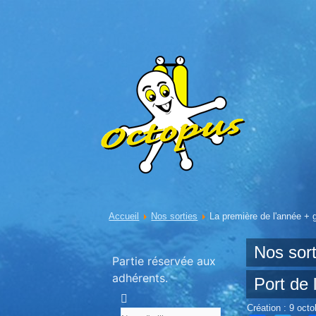
Accueil
Nos sorties
La première de l'année + g
Nos sort
Partie réservée aux
adhérents.
Port de 
Création : 9 oct