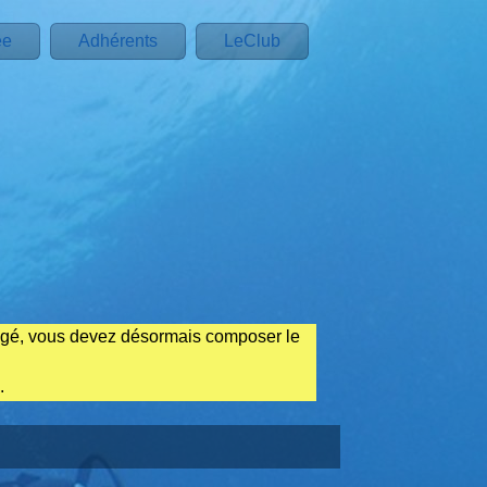
ée
Adhérents
LeClub
ngé, vous devez désormais composer le
.