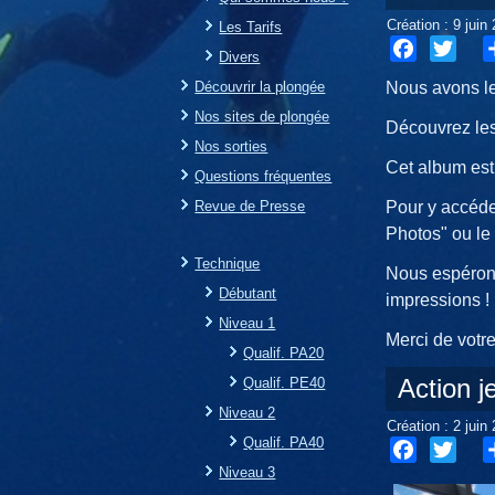
Création : 9 juin
Les Tarifs
Divers
Facebook
Twitter
S
Découvrir la plongée
Nous avons le
Nos sites de plongée
Découvrez les
Nos sorties
Cet album est
Questions fréquentes
Revue de Presse
Pour y accéder
Photos" ou le
Technique
Nous espérons
Débutant
impressions !
Niveau 1
Merci de votre 
Qualif. PA20
Action j
Qualif. PE40
Niveau 2
Création : 2 juin
Qualif. PA40
Niveau 3
Facebook
Twitter
S