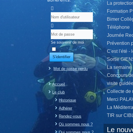
La protectio
Formation 
Bimer Collè
Téléphone
Journée Rec
Se souvenir de moi
Prévention p
C'est l'été -
S'identifier
Sortie GIE
La semaine 
Mot de passe perdu
Concours d
visite guid
Accueil
Collecte de
Le club
Merci PAL
Historique
La Méditerr
Adhérer
TIR sur CIB
Rendez-vous
Où sommes nous ?
Le nouv
Qui sommes nous ?