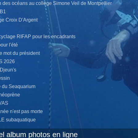
n des océans au collège Simone Veil de Montpellier
PB1
ge Croix D'Argent
yclage RIFAP pour les encadrants
our l'été
 le mot du président
NS 2026
Djeun's
essin
ée du Seaquarium
 néoprène
AVAS
anée n'est pas morte
LE subaquatique
el album photos en ligne