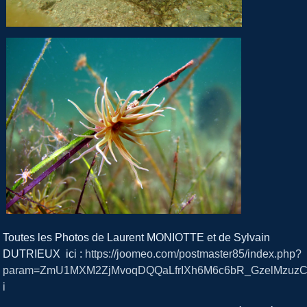
Toutes les Photos de Laurent MONIOTTE et de Sylvain
DUTRIEUX ici :
https://joomeo.com/postmaster85/index.php?
param=ZmU1MXM2ZjMvoqDQQaLfrIXh6M6c6bR_GzelMzuz
i