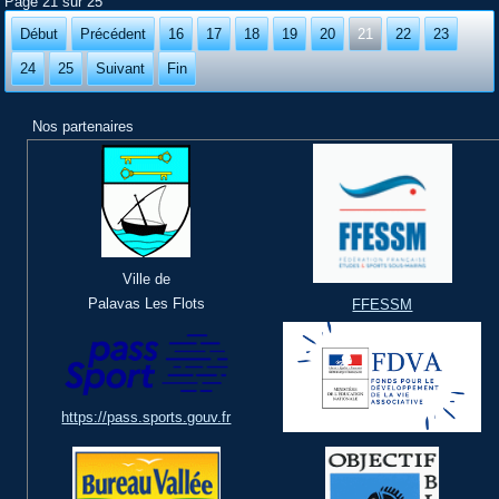
Page 21 sur 25
Début
Précédent
16
17
18
19
20
21
22
23
24
25
Suivant
Fin
Nos partenaires
Ville de
Palavas Les Flots
FFESSM
https://pass.sports.gouv.fr