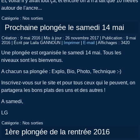
Et, voilà! il y avait tout ça; et encore on a n'a fait que 10 mètres
autour de l'ancre...
Catégorie :
Nos sorties
Prochaine plongée le samedi 14 mai
Création : 9 mai 2016
|
Mis à jour : 26 novembre 2017
|
Publication : 9 mai
2016
|
Écrit par Laila GANNOUN
|
Imprimer
|
E-mail
|
Affichages : 3420
Une plongée est organisée le samedi 14 mai. Tous les
niveaux sont les bienvenus.
A chacun sa plongée : Explo, Bio, Photo, Technique :-)
Inscrivez-vous sur le site et pour tous ceux qui le peuvent, on
partagera les bons plats des uns et des autres !
A samedi,
LG
Catégorie :
Nos sorties
1ère plongée de la rentrée 2016