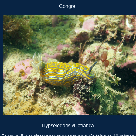
Congre.
Hypselodoris villafranca