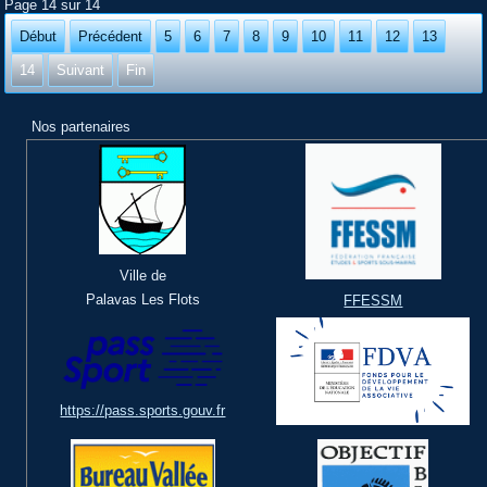
Page 14 sur 14
Début
Précédent
5
6
7
8
9
10
11
12
13
14
Suivant
Fin
Nos partenaires
Ville de
Palavas Les Flots
FFESSM
https://pass.sports.gouv.fr